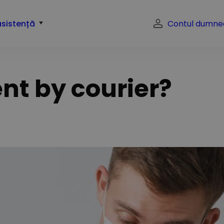
asistență
Contul dumne
nt by courier?