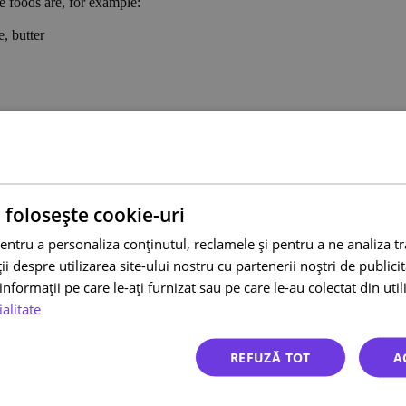
ble foods are, for example:
e, butter
t. Handling and sorting make the parcel vulnerable to damage. Don’t
ur parcel well.
r choice carefully protect such packaging with bubble wrap and
 folosește cookie-uri
llowing tips from the “Fit to Travel” entry helpful.
entru a personaliza conținutul, reclamele și pentru a ne analiza t
ions in the recipient country. For example, you are not allowed to
courier to the UK.
 despre utilizarea site-ului nostru cu partenerii noștri de publicita
nformații pe care le-ați furnizat sau pe care le-au colectat din utili
ialitate
REFUZĂ TOT
A