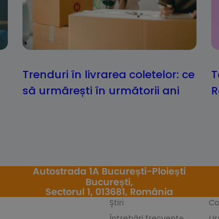
Trenduri în livrarea coletelor: ce
T
să urmărești în următorii ani
R
Autostrada 1A București-Ploiești
București,
Sectorul 1, 013681, România
Știri
Co
Întrebări frecvente
Ur