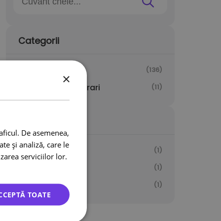
Categorii
Fără categorie
(136)
×
Transporturi si livrari
(11)
Etichete
raficul. De asemenea,
te și analiză, care le
Curierat express
(1)
zarea serviciilor lor.
Palet
(1)
POD
(1)
CCEPTĂ TOATE