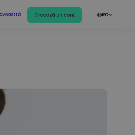
avoastră
Creează un cont
RO