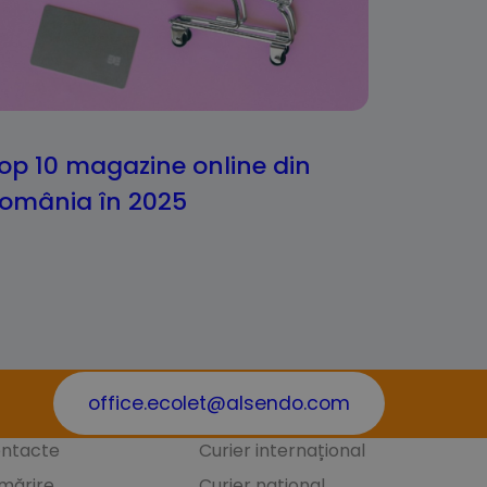
op 10 magazine online din
omânia în 2025
office.ecolet@alsendo.com
ntacte
Curier internațional
mărire
Curier național