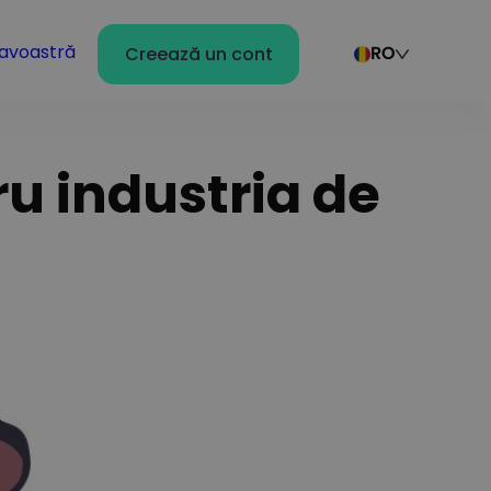
avoastră
Creează un cont
RO
ru industria de