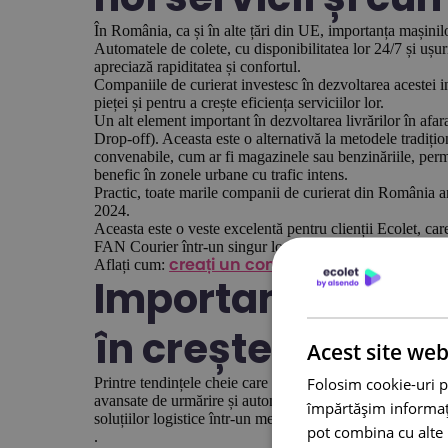
În România, ca și în alte țări din UE, importanța mașinil
Automatele de colete, cu disponibilitatea lor 24/7 și ușur
apreciază rapiditatea și confortul.
Companiile de curierat investesc în dezvoltarea acestei in
pieței și pentru a crește eficiența serviciilor lor.
Un alt element important în dezvoltarea livrărilor în afa
Drop-off). Aceasta este o alternativă la metodele trad
convenabile, cum ar fi magazinele sau benzinăriile, permit
benefic în zonele urbane cu trafic intens.
Practic, toate marile companii de curierat din România an
2024.
Aceasta este o veste excelentă pentru clienții Ecolet, car
FAN Courier într-un singur loc!
Aflați cum:
.
creați un cont gratuit acum
Importanța tehnol
în creștere
Acest site web
Folosim cookie-uri p
Printre tendințele cheie care câștigă proeminență se număr
avansate de urmărire și automatizare a proceselor. Digita
împărtășim informații
soluțiilor logistice într-un mediu digital promovează calita
pot combina cu alte i
.