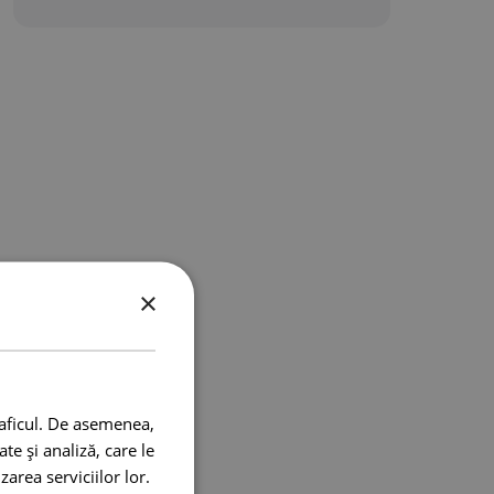
×
raficul. De asemenea,
te și analiză, care le
zarea serviciilor lor.