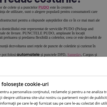
or de colete și a punctelor
este în creștere.
PUDO
ința de utilizare, sunt o alegere populară pentru consumatorii care
frastructuri pentru a răspunde așteptărilor din ce în ce mai mari ale
ra domiciliului este reprezentat de serviciile PUDO (Pickup and
iționale de livrare. PUNCTELE PUDO, amplasate în locații
 preluarea și predarea flexibilă a coletelor, ceea ce este deosebit de
unță dezvoltarea unei rețele de puncte de coletărie și curierat în
e pot folosi
și punctele DPD,
Sameday
, Cargus și
automatele
ogiilor digitale este
 folosește cookie-uri
entru a personaliza conținutul, reclamele și pentru a ne analiza t
ă dezvoltarea tehnologiilor logistice inteligente, cum ar fi sistemele
lizarea conduce la transformarea industriei de curierat. Integrarea
 despre utilizarea site-ului nostru cu partenerii noștri de publicita
tea și eficiența serviciilor.
nformații pe care le-ați furnizat sau pe care le-au colectat din utili