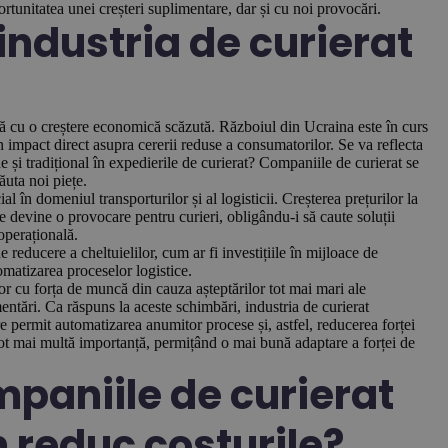
rtunitatea unei creșteri suplimentare, dar și cu noi provocări.
industria de curierat
tă cu o creștere economică scăzută. Războiul din Ucraina este în curs
un impact direct asupra cererii reduse a consumatorilor. Se va reflecta
 și tradițional în expedierile de curierat? Companiile de curierat se
ăuta noi piețe.
ial în domeniul transporturilor și al logisticii. Creșterea prețurilor la
ule devine o provocare pentru curieri, obligându-i să caute soluții
 operațională.
 reducere a cheltuielilor, cum ar fi investițiile în mijloace de
omatizarea proceselor logistice.
or cu forța de muncă din cauza așteptărilor tot mai mari ale
mentări. Ca răspuns la aceste schimbări, industria de curierat
re permit automatizarea anumitor procese și, astfel, reducerea forței
tot mai multă importanță, permițând o mai bună adaptare a forței de
paniile de curierat
m reduc costurile?