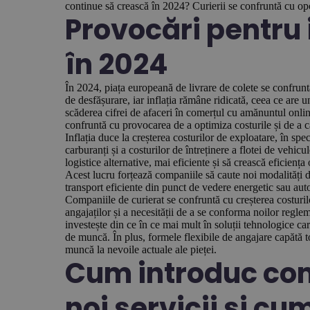
continue să crească în 2024? Curierii se confruntă cu opo
Provocări pentru 
în 2024
În 2024, piața europeană de livrare de colete se confrun
de desfășurare, iar inflația rămâne ridicată, ceea ce are 
scăderea cifrei de afaceri în comerțul cu amănuntul online
confruntă cu provocarea de a optimiza costurile și de a c
Inflația duce la creșterea costurilor de exploatare, în spec
carburanți și a costurilor de întreținere a flotei de vehic
logistice alternative, mai eficiente și să crească eficiența
Acest lucru forțează companiile să caute noi modalități de
transport eficiente din punct de vedere energetic sau aut
Companiile de curierat se confruntă cu creșterea costuril
angajaților și a necesității de a se conforma noilor regle
investește din ce în ce mai mult în soluții tehnologice ca
de muncă. În plus, formele flexibile de angajare capătă 
muncă la nevoile actuale ale pieței.
Cum introduc com
noi servicii și cu