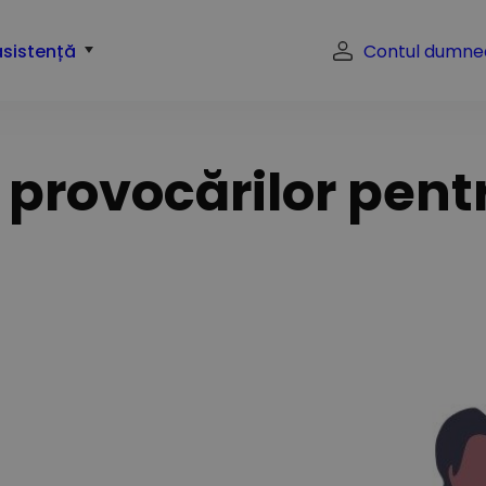
asistență
Contul dumne
l provocărilor pent