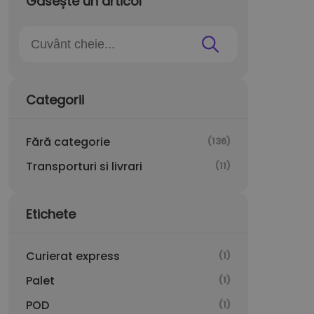
Găsește un articol
Categorii
Fără categorie
(136)
Transporturi si livrari
(11)
Etichete
Curierat express
(1)
Palet
(1)
POD
(1)