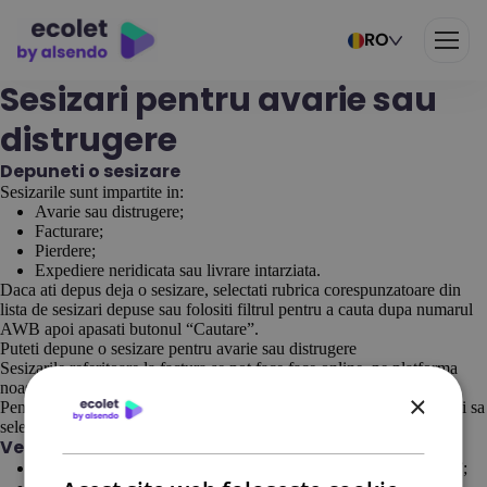
RO
Sesizari pentru avarie sau
distrugere
Depuneti o sesizare
Sesizarile sunt impartite in:
Avarie sau distrugere;
Facturare;
Pierdere;
Expediere neridicata sau livrare intarziata.
Daca ati depus deja o sesizare, selectati rubrica corespunzatoare din
lista de sesizari depuse sau folositi filtrul pentru a cauta dupa numarul
AWB apoi apasati butonul “Cautare”.
Puteti depune o sesizare pentru avarie sau distrugere
Sesizarile referitoare la factura se pot face face online, pe platforma
noastra, sectiunea “Contact” din Panoul clientului.
×
Pentru aceasta este necesar sa va autentificati in contul dvs. Ecolet si sa
selectati sectiunea “Contact”.
Vedeti mai jos cum se depune o sesizare:
Autentificati-va in contul ecolet si click pe sectiunea “Contact”;