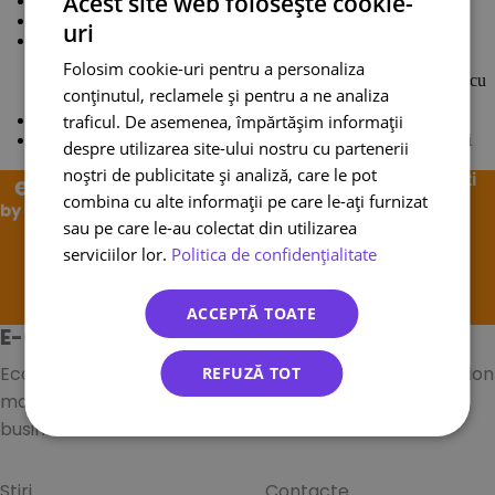
Acest site web folosește cookie-
Apasati butonul “Adaugati un tichet nou”;
In pasul urmator, completati toate campurile;
uri
La sectiunea “Motiv” selectati motivul, apoi selectati numarul
AWB. Pentru expedieri multiple introduceti numarul AWB
Folosim cookie-uri pentru a personaliza
principal. Sesizarile se pot depune doar pentru coletele livrate, cu
conținutul, reclamele și pentru a ne analiza
exceptia celor pierdute;
traficul. De asemenea, împărtășim informații
Atasati documentele relevante;
Odata depusa, mesajul de mai jos va fi afisat, iar sesizarea va fi
despre utilizarea site-ului nostru cu partenerii
vizibila in lista.
noștri de publicitate și analiză, care le pot
Autostrada 1A București-Ploiești
combina cu alte informații pe care le-ați furnizat
București,
Sectorul 1, 013681, România
sau pe care le-au colectat din utilizarea
serviciilor lor.
Politica de confidențialitate
office.ecolet@alsendo.com
ACCEPTĂ TOATE
E-COLETLOGISTIC S.A.
Ecolet is an online platform specializing in transportation
REFUZĂ TOT
management systems for small and medium-sized
businesses.
Știri
Contacte