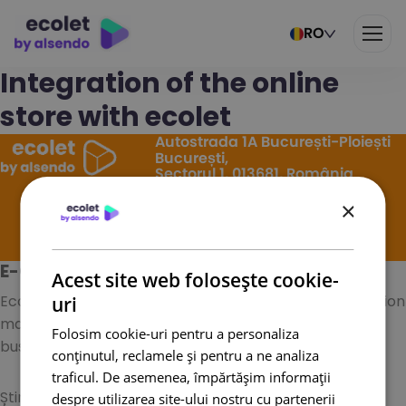
RO
Integration of the online
store with ecolet
Autostrada 1A București-Ploiești
București,
Sectorul 1, 013681, România
×
office.ecolet@alsendo.com
E-COLETLOGISTIC S.A.
Acest site web folosește cookie-
Ecolet is an online platform specializing in transportation
uri
management systems for small and medium-sized
Folosim cookie-uri pentru a personaliza
businesses.
conținutul, reclamele și pentru a ne analiza
traficul. De asemenea, împărtășim informații
Știri
Contacte
despre utilizarea site-ului nostru cu partenerii