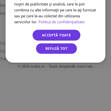
noștri de publicitate și analiză, care le pot
Întrebări frecvente
Urmărire
combina cu alte informații pe care le-ați furnizat
Integrări
Termeni și condiții
sau pe care le-au colectat din utilizarea
Politica privind cookie-
serviciilor lor.
Politica de confidențialitate
urile
ACCEPTĂ TOATE
Curier internațional
REFUZĂ TOT
Curier național
Trimite
© 2026 ecolet.ro – Toate drepturile rezervate.