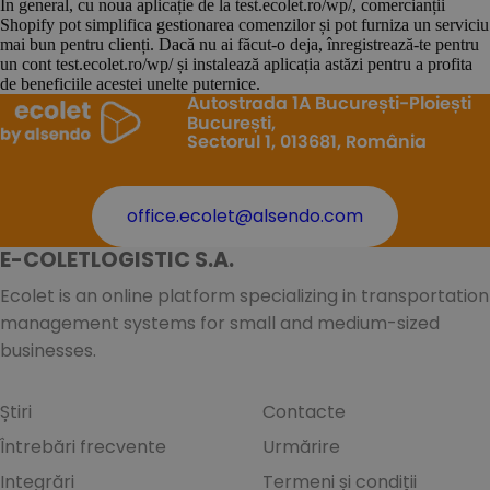
În general, cu noua aplicație de la test.ecolet.ro/wp/, comercianții
Shopify pot simplifica gestionarea comenzilor și pot furniza un serviciu
mai bun pentru clienți. Dacă nu ai făcut-o deja, înregistrează-te pentru
un cont test.ecolet.ro/wp/ și instalează aplicația astăzi pentru a profita
de beneficiile acestei unelte puternice.
Autostrada 1A București-Ploiești
București,
Sectorul 1, 013681, România
office.ecolet@alsendo.com
E-COLETLOGISTIC S.A.
Ecolet is an online platform specializing in transportation
management systems for small and medium-sized
businesses.
Știri
Contacte
Întrebări frecvente
Urmărire
Integrări
Termeni și condiții