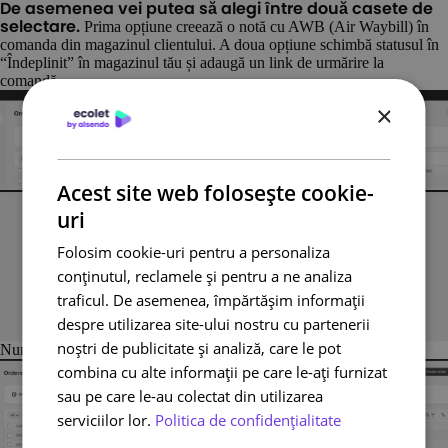
De asemenea vei putea să alegi între două casete de
Prima opțiune creează o notă cu AWB (Air Waybill) în
selectare.
comanda din magazinul clientului. A doua opțiune schimbă statusul în
“Îndeplinit” în magazinul tău și adaugă un link de urmărire la
comandă.
×
Acest site web folosește cookie-
uri
Folosim cookie-uri pentru a personaliza
conținutul, reclamele și pentru a ne analiza
traficul. De asemenea, împărtășim informații
despre utilizarea site-ului nostru cu partenerii
noștri de publicitate și analiză, care le pot
Numărul AWB (dacă selectezi doar opțiunea 1)
combina cu alte informații pe care le-ați furnizat
sau pe care le-au colectat din utilizarea
serviciilor lor.
Politica de confidențialitate