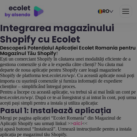
RO
Integrarea magazinului
Shopify cu Ecolet
Descoperă Potențialul Aplicației Ecolet Romania pentru
!
Magazinul Tău Shopify
Ești un comerciant Shopify în căutarea unei modalități eficiente de a
gestiona comenzile și de a le expedia către clienți? Nu căuta mai
departe de noua aplicație pentru Shopify care leagă magazinele
Shopify de platforma test.ecolet.ro/wp/. Cu această aplicație nouă poți
importa cu ușurință comenzile și furniza informații de expediere
clienților – simplificând întregul proces.
Pentru a începe cu această aplicație, va trebui să ai mai întâi un cont pe
test.ecolet.ro/wp/. După ce te-ai înregistrat și ai intrat în cont, poți urma
acești pași simpli pentru a instala și utiliza aplicația:
Pasul 1: Instalează aplicația
Mergi pe pagina aplicației “Ecolet Romania” din Magazinul de
Aplicații Shopify sau urmați linkul >>
<<
aici
și apasă butonul “Instalează”. Urmează instrucțiunile pentru a instala
aplicația pe magazinul tău Shopify.