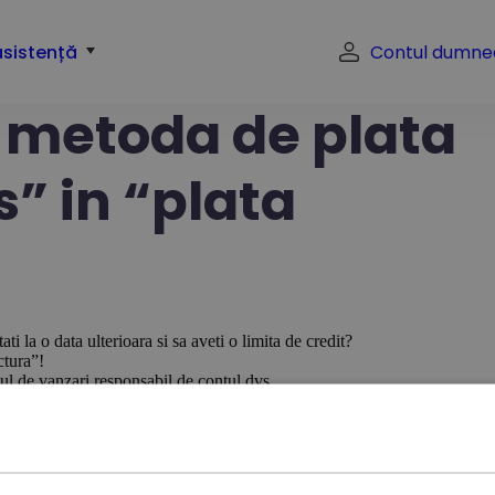
asistență
Contul dumne
 metoda de plata
s” in “plata
ti la o data ulterioara si sa aveti o limita de credit?
ctura”!
tul de vanzari responsabil de contul dvs.
Autostrada 1A București-Ploiești
București,
Sectorul 1, 013681, România
Știri
Co