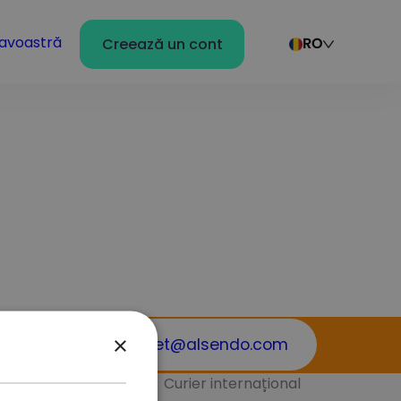
avoastră
Creează un cont
RO
×
office.ecolet@alsendo.com
ntacte
Curier internațional