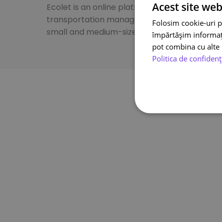
Acest site web
Ecolet is an online platform specializing in
transportation management systems for
Folosim cookie-uri p
small and medium-sized businesses.
împărtășim informații
pot combina cu alte i
Politica de confidenț