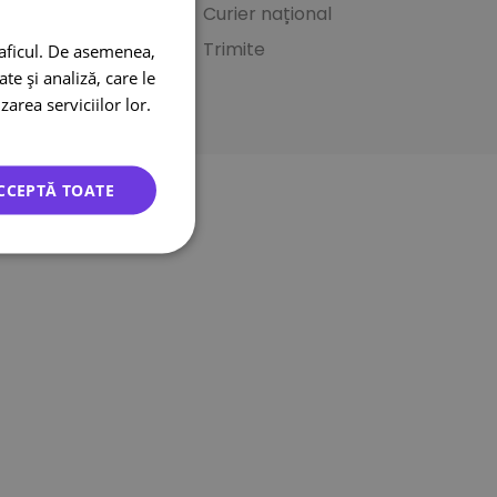
mărire
Curier național
rmeni și condiții
Trimite
raficul. De asemenea,
te și analiză, care le
litica privind
zarea serviciilor lor.
okie-urile
CCEPTĂ TOATE