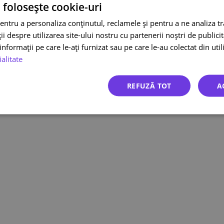
 folosește cookie-uri
Întrebări frecvente
Ur
Integrări
Te
entru a personaliza conținutul, reclamele și pentru a ne analiza t
 despre utilizarea site-ului nostru cu partenerii noștri de publicita
Po
nformații pe care le-ați furnizat sau pe care le-au colectat din utili
co
ialitate
© 2026 ecolet.ro – Toate drepturile rezervate.
REFUZĂ TOT
A