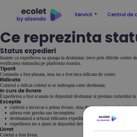
Servicii
Centrul de 
Ce reprezinta stat
Status expedieri
Inainte ca expedierea sa ajunga la destinatar, trece prin diferite centre d
verificarea statusului pe platforma noastra.
Tiparit
Comanda a fost plasata, insa nu a fost inca ridicata de curier.
Ridicata
Curierul a ridicat coletul si se indreapta catre destinatar.
In curs de livrare
Expedierea a fost scanata in depozitul destinatar si predata curierului in 
Exceptie
curierul a incercat o prima livrare, insa destinatarul nu a fost dispo
adresa este gresita sau incompleta
destinatarul a refuzat ridicarea expedierii
expedierea nu a ajuns in depozitul destinatar
Livrat
Coletul a fost livrat.