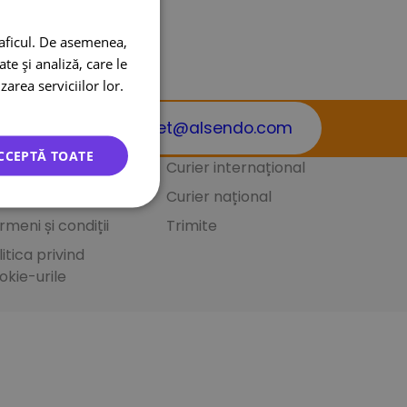
raficul. De asemenea,
te și analiză, care le
zarea serviciilor lor.
office.ecolet@alsendo.com
CCEPTĂ TOATE
ntacte
Curier internațional
mărire
Curier național
rmeni și condiții
Trimite
litica privind
okie-urile