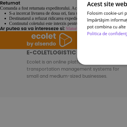
Acest site web
Returnat
Comanda a fost returnata expeditorului. Acest lucru se poate intampla 
Folosim cookie-uri p
S-a incercat livrarea de doua ori, fara succes
Destinatarul a refuzat ridicarea expedierii
împărtășim informații
Continutul coletului este interzis pentru transport
pot combina cu alte i
Sfaturi generale pentru ambalare l
Ar putea sa va intereseze si:
Politica de confidenț
E-COLETLOGISTIC S.A.
Ecolet is an online platform specializing in
transportation management systems for
small and medium-sized businesses.