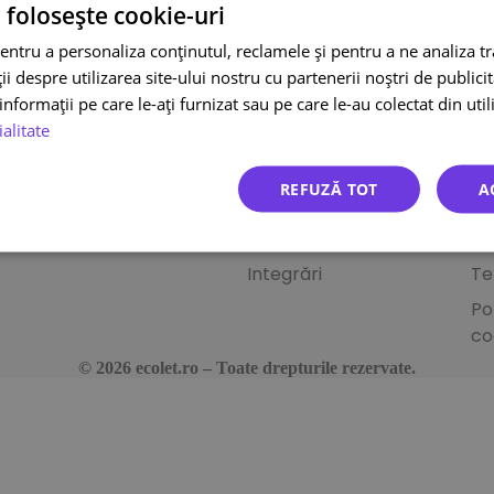
 folosește cookie-uri
din urmatoarele motive:
entru a personaliza conținutul, reclamele și pentru a ne analiza t
 despre utilizarea site-ului nostru cu partenerii noștri de publicita
nformații pe care le-ați furnizat sau pe care le-au colectat din utili
a expedierea coletelor
ialitate
Autostrada 1A București-Ploiești
București,
Sectorul 1, 013681, România
REFUZĂ TOT
A
Știri
Co
Întrebări frecvente
Ur
Integrări
Te
Po
co
© 2026 ecolet.ro – Toate drepturile rezervate.