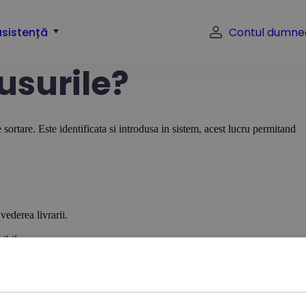
asistență
Contul dumne
usurile?
e sortare. Este identificata si introdusa in sistem, acest lucru permitand
vederea livrarii.
nibil