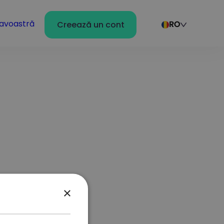
avoastră
Creează un cont
RO
×