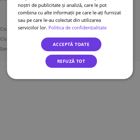
noștri de publicitate și analiză, care le pot
Cookie Policy
combina cu alte informații pe care le-ați furnizat
sau pe care le-au colectat din utilizarea
serviciilor lor.
Politica de confidențialitate
Curier International
Curier national
ACCEPTĂ TOATE
Send parcel
© 2026 ecolet.ro – All rights reserved.
REFUZĂ TOT