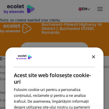
EN
Sorry, no content matched your criteria.
Bucharest-Ploiești Highway 1A
District 1, Bucharest 013681,
Romania
office.ecolet@alsendo.com
×
E-COLETLOGISTIC S.A.
Ecolet is an online platform specializing in transportation
management systems for small and medium-sized
Acest site web folosește cookie-
businesses.
uri
Folosim cookie-uri pentru a personaliza
News
Contact
conținutul, reclamele și pentru a ne analiza
FAQ
Tracking
traficul. De asemenea, împărtășim informații
despre utilizarea site-ului nostru cu partenerii
Integrations
Terms and conditions